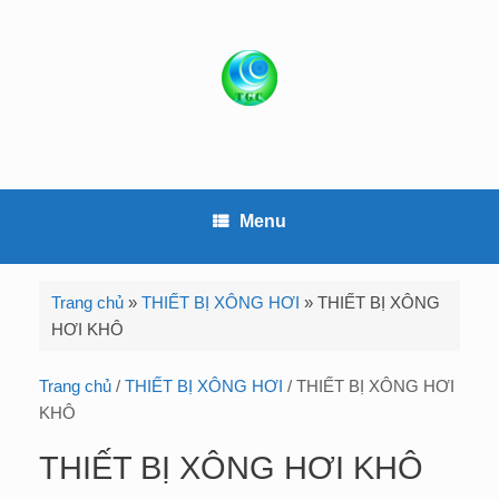
S
k
i
p
t
o
c
o
Menu
n
t
e
Trang chủ
»
THIẾT BỊ XÔNG HƠI
»
THIẾT BỊ XÔNG
n
HƠI KHÔ
t
Trang chủ
/
THIẾT BỊ XÔNG HƠI
/ THIẾT BỊ XÔNG HƠI
KHÔ
THIẾT BỊ XÔNG HƠI KHÔ