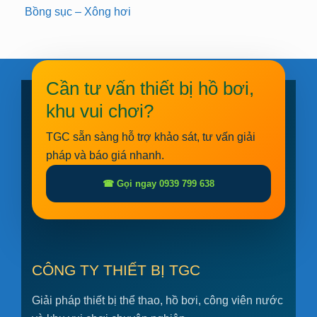
Bồng sục – Xông hơi
Cần tư vấn thiết bị hồ bơi,
khu vui chơi?
TGC sẵn sàng hỗ trợ khảo sát, tư vấn giải
pháp và báo giá nhanh.
☎ Gọi ngay 0939 799 638
CÔNG TY THIẾT BỊ TGC
Giải pháp thiết bị thể thao, hồ bơi, công viên nước