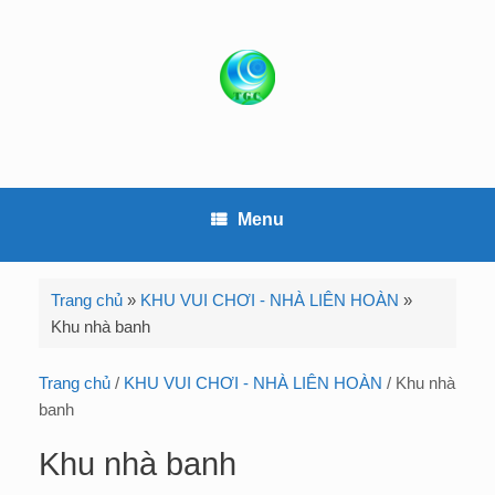
S
k
i
p
t
o
c
o
Menu
n
t
e
Trang chủ
»
KHU VUI CHƠI - NHÀ LIÊN HOÀN
»
n
Khu nhà banh
t
Trang chủ
/
KHU VUI CHƠI - NHÀ LIÊN HOÀN
/ Khu nhà
banh
Khu nhà banh