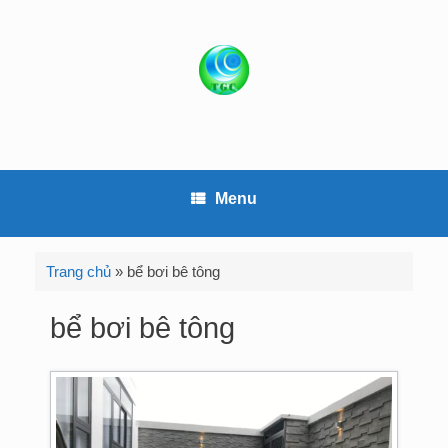
S
k
i
p
t
o
c
o
Menu
n
t
e
Trang chủ
»
bể bơi bê tông
n
t
bể bơi bê tông