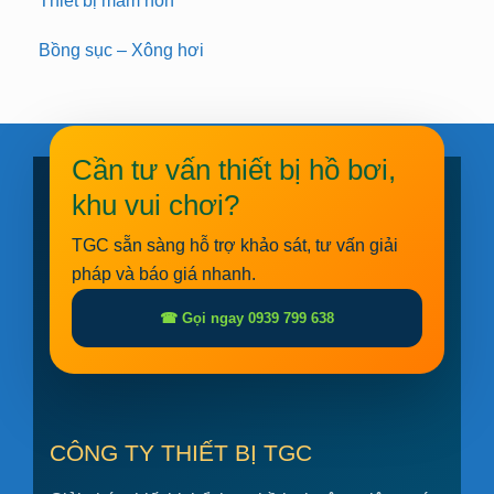
Thiết bị mầm non
Bồng sục – Xông hơi
Cần tư vấn thiết bị hồ bơi,
khu vui chơi?
TGC sẵn sàng hỗ trợ khảo sát, tư vấn giải
pháp và báo giá nhanh.
☎ Gọi ngay 0939 799 638
CÔNG TY THIẾT BỊ TGC