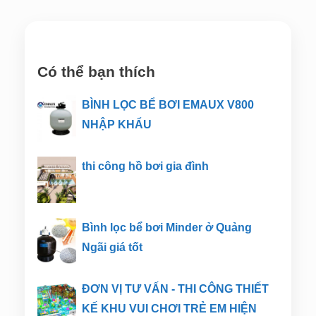
Có thể bạn thích
BÌNH LỌC BỂ BƠI EMAUX V800
NHẬP KHẨU
thi công hồ bơi gia đình
Bình lọc bể bơi Minder ở Quảng
Ngãi giá tốt
ĐƠN VỊ TƯ VẤN - THI CÔNG THIẾT
KẾ KHU VUI CHƠI TRẺ EM HIỆN