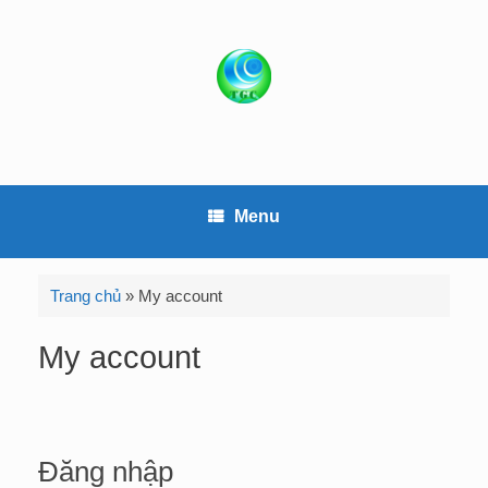
S
k
i
p
t
o
c
o
Menu
n
t
e
Trang chủ
»
My account
n
t
My account
Đăng nhập