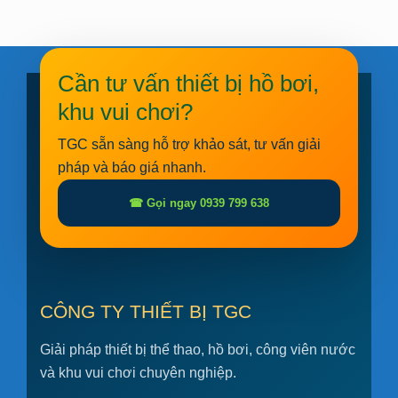
Cần tư vấn thiết bị hồ bơi,
khu vui chơi?
TGC sẵn sàng hỗ trợ khảo sát, tư vấn giải
pháp và báo giá nhanh.
☎ Gọi ngay 0939 799 638
CÔNG TY THIẾT BỊ TGC
Giải pháp thiết bị thể thao, hồ bơi, công viên nước
và khu vui chơi chuyên nghiệp.