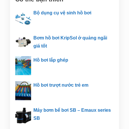
Bộ dụng cụ vệ sinh hồ bơi
Bơm hồ bơi KripSol ở quảng ngãi
giá tốt
Hồ bơi lắp ghép
Hồ bơi trượt nước trẻ em
Máy bơm bể bơi SB – Emaux series
SB