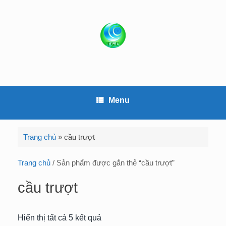
S
k
i
p
t
o
c
o
Menu
n
t
e
Trang chủ
»
cầu trượt
n
t
Trang chủ
/ Sản phẩm được gắn thẻ “cầu trượt”
cầu trượt
Hiển thị tất cả 5 kết quả