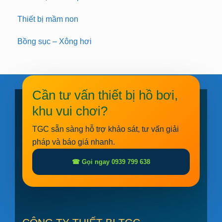
Thiết bị mầm non
Bồng sục – Xông hơi
Cần tư vấn thiết bị hồ bơi,
khu vui chơi?
TGC sẵn sàng hỗ trợ khảo sát, tư vấn giải
pháp và báo giá nhanh.
☎ Gọi ngay 0939 799 638