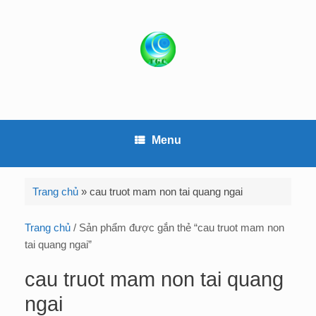
S
k
i
p
t
o
c
o
Menu
n
t
e
Trang chủ
»
cau truot mam non tai quang ngai
n
t
Trang chủ
/ Sản phẩm được gắn thẻ “cau truot mam non
tai quang ngai”
cau truot mam non tai quang
ngai