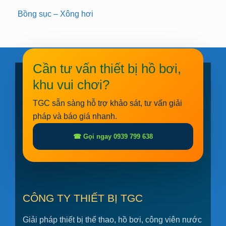
Bồng sục – Xông hơi
Cần tư vấn thiết bị hồ bơi,
khu vui chơi?
TGC sẵn sàng hỗ trợ khảo sát, tư vấn giải
pháp và báo giá nhanh.
☎ Gọi ngay 0939 799 638
CÔNG TY THIẾT BỊ TGC
Giải pháp thiết bị thể thao, hồ bơi, công viên nước