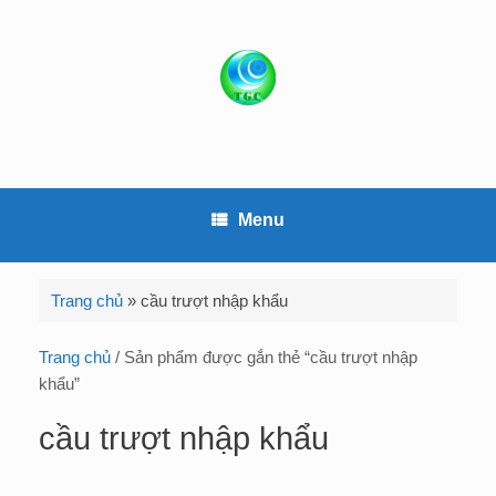
S
k
i
p
t
o
c
o
Menu
n
t
e
Trang chủ
»
cầu trượt nhập khẩu
n
t
Trang chủ
/ Sản phẩm được gắn thẻ “cầu trượt nhập
khẩu”
cầu trượt nhập khẩu