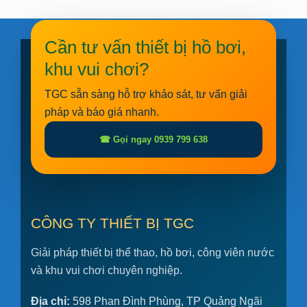
Cần tư vấn thiết bị hồ bơi,
khu vui chơi?
TGC sẵn sàng hỗ trợ khảo sát, tư vấn giải
pháp và báo giá nhanh.
☎ Gọi ngay 0939 799 638
CÔNG TY THIẾT BỊ TGC
Giải pháp thiết bị thể thao, hồ bơi, công viên nước
và khu vui chơi chuyên nghiệp.
Địa chỉ:
598 Phan Đình Phùng, TP Quảng Ngãi