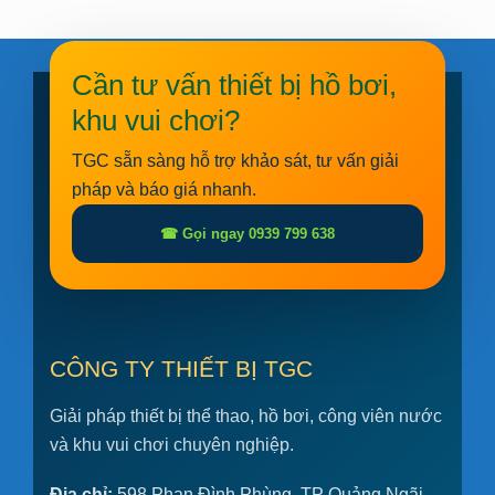
Cần tư vấn thiết bị hồ bơi,
khu vui chơi?
TGC sẵn sàng hỗ trợ khảo sát, tư vấn giải
pháp và báo giá nhanh.
☎ Gọi ngay 0939 799 638
CÔNG TY THIẾT BỊ TGC
Giải pháp thiết bị thể thao, hồ bơi, công viên nước
và khu vui chơi chuyên nghiệp.
Địa chỉ:
598 Phan Đình Phùng, TP Quảng Ngãi