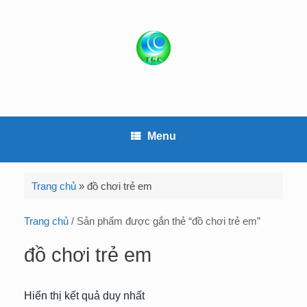
S
k
i
p
t
o
c
o
Menu
n
t
e
Trang chủ
»
đồ chơi trẻ em
n
t
Trang chủ
/ Sản phẩm được gắn thẻ “đồ chơi trẻ em”
đồ chơi trẻ em
Hiển thị kết quả duy nhất