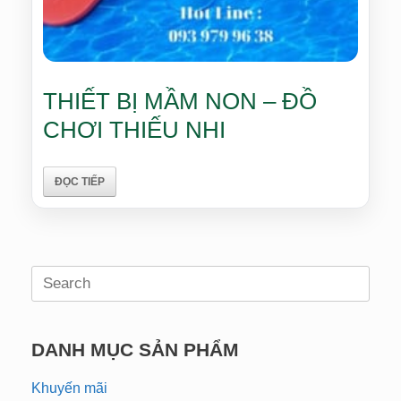
THIẾT BỊ MẦM NON – ĐỒ
CHƠI THIẾU NHI
ĐỌC TIẾP
Search
for:
DANH MỤC SẢN PHẨM
Khuyến mãi