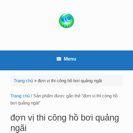
S
k
i
p
t
o
c
o
Menu
n
t
e
Trang chủ
»
đợn vị thi công hồ bơi quảng ngãi
n
t
Trang chủ
/ Sản phẩm được gắn thẻ “đợn vị thi công hồ
bơi quảng ngãi”
đợn vị thi công hồ bơi quảng
ngãi