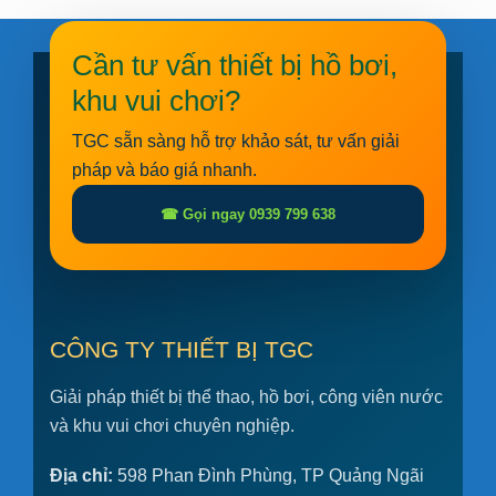
Cần tư vấn thiết bị hồ bơi,
khu vui chơi?
TGC sẵn sàng hỗ trợ khảo sát, tư vấn giải
pháp và báo giá nhanh.
☎ Gọi ngay 0939 799 638
CÔNG TY THIẾT BỊ TGC
Giải pháp thiết bị thể thao, hồ bơi, công viên nước
và khu vui chơi chuyên nghiệp.
Địa chỉ:
598 Phan Đình Phùng, TP Quảng Ngãi