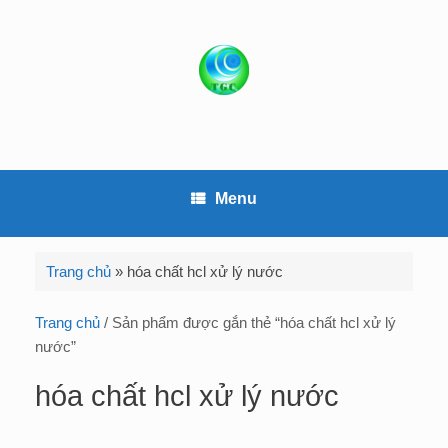
S
k
i
p
t
o
c
o
Menu
n
t
e
Trang chủ
»
hóa chất hcl xử lý nước
n
t
Trang chủ
/ Sản phẩm được gắn thẻ “hóa chất hcl xử lý
nước”
hóa chất hcl xử lý nước