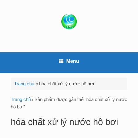
S
k
i
p
t
o
c
o
Menu
n
t
e
Trang chủ
»
hóa chất xử lý nước hồ bơi
n
t
Trang chủ
/ Sản phẩm được gắn thẻ “hóa chất xử lý nước
hồ bơi”
hóa chất xử lý nước hồ bơi