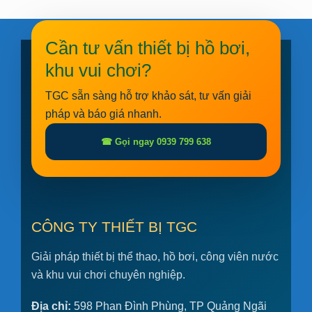
Cần tư vấn thiết bị hồ bơi,
khu vui chơi?
TGC sẵn sàng hỗ trợ khảo sát, tư vấn giải
pháp và báo giá nhanh.
☎ Gọi ngay 0939 799 638
CÔNG TY THIẾT BỊ TGC
Giải pháp thiết bị thể thao, hồ bơi, công viên nước
và khu vui chơi chuyên nghiệp.
Địa chỉ:
598 Phan Đình Phùng, TP Quảng Ngãi