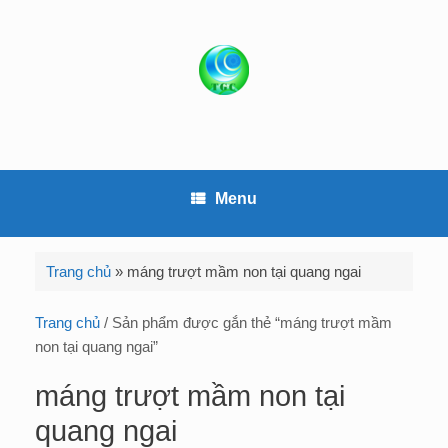
S
k
i
p
t
o
c
o
Menu
n
t
e
Trang chủ
»
máng trượt mầm non tại quang ngai
n
t
Trang chủ
/ Sản phẩm được gắn thẻ “máng trượt mầm
non tại quang ngai”
máng trượt mầm non tại
quang ngai