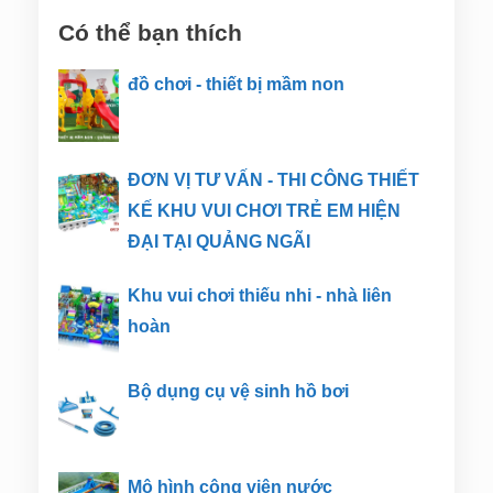
Có thể bạn thích
đồ chơi - thiết bị mầm non
ĐƠN VỊ TƯ VẤN - THI CÔNG THIẾT
KẾ KHU VUI CHƠI TRẺ EM HIỆN
ĐẠI TẠI QUẢNG NGÃI
Khu vui chơi thiếu nhi - nhà liên
hoàn
Bộ dụng cụ vệ sinh hồ bơi
Mô hình công viên nước