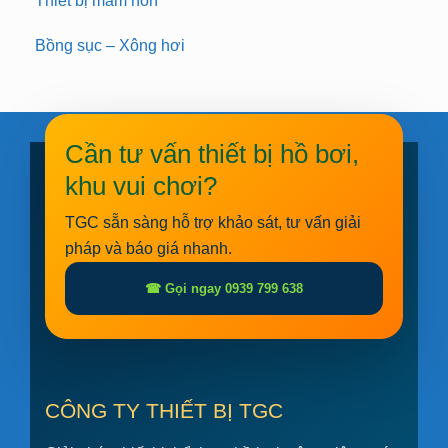
Thiết bị mầm non
Bồng sục – Xông hơi
Cần tư vấn thiết bị hồ bơi,
khu vui chơi?
TGC sẵn sàng hỗ trợ khảo sát, tư vấn giải
pháp và báo giá nhanh.
☎ Gọi ngay 0939 799 638
CÔNG TY THIẾT BỊ TGC