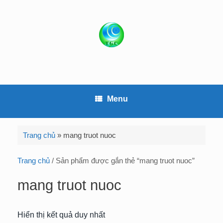
S
k
i
p
t
o
c
o
Menu
n
t
e
Trang chủ
»
mang truot nuoc
n
t
Trang chủ
/ Sản phẩm được gắn thẻ “mang truot nuoc”
mang truot nuoc
Hiển thị kết quả duy nhất