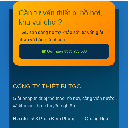
Cần tư vấn thiết bị hồ bơi,
khu vui chơi?
TGC sẵn sàng hỗ trợ khảo sát, tư vấn giải
pháp và báo giá nhanh.
☎ Gọi ngay 0939 799 638
CÔNG TY THIẾT BỊ TGC
Giải pháp thiết bị thể thao, hồ bơi, công viên nước
và khu vui chơi chuyên nghiệp.
Địa chỉ:
598 Phan Đình Phùng, TP Quảng Ngãi