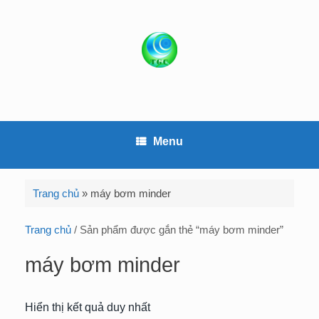
S
k
i
p
t
o
c
o
Menu
n
t
e
Trang chủ
»
máy bơm minder
n
t
Trang chủ
/ Sản phẩm được gắn thẻ “máy bơm minder”
máy bơm minder
Hiển thị kết quả duy nhất