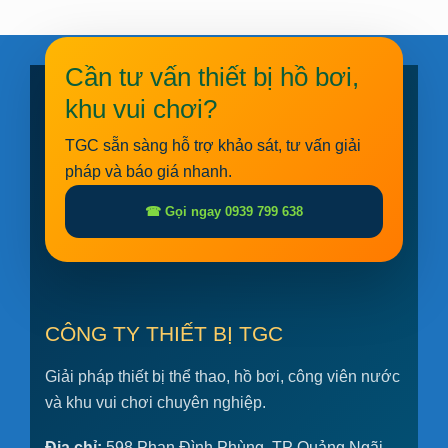
Cần tư vấn thiết bị hồ bơi,
khu vui chơi?
TGC sẵn sàng hỗ trợ khảo sát, tư vấn giải
pháp và báo giá nhanh.
☎ Gọi ngay 0939 799 638
CÔNG TY THIẾT BỊ TGC
Giải pháp thiết bị thể thao, hồ bơi, công viên nước
và khu vui chơi chuyên nghiệp.
Địa chỉ:
598 Phan Đình Phùng, TP Quảng Ngãi