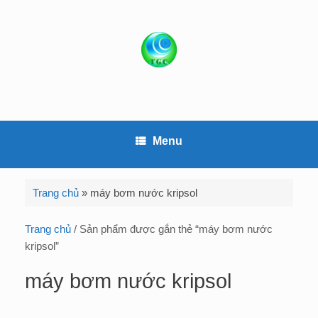
S
k
i
p
t
o
c
o
Menu
n
t
e
Trang chủ
»
máy bơm nước kripsol
n
t
Trang chủ
/ Sản phẩm được gắn thẻ “máy bơm nước
kripsol”
máy bơm nước kripsol