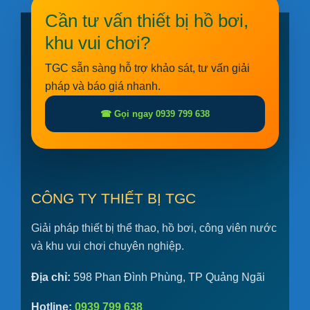
Cần tư vấn thiết bị hồ bơi,
khu vui chơi?
TGC sẵn sàng hỗ trợ khảo sát, tư vấn giải
pháp và báo giá nhanh.
☎ Gọi ngay 0939 799 638
CÔNG TY THIẾT BỊ TGC
Giải pháp thiết bị thể thao, hồ bơi, công viên nước
và khu vui chơi chuyên nghiệp.
Địa chỉ:
598 Phan Đình Phùng, TP Quảng Ngãi
Hotline:
0939 799 638