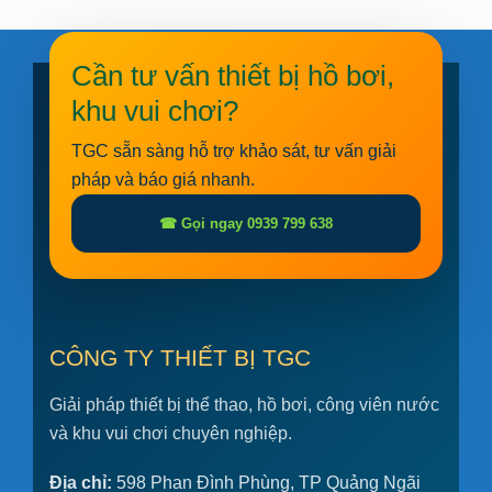
Cần tư vấn thiết bị hồ bơi,
khu vui chơi?
TGC sẵn sàng hỗ trợ khảo sát, tư vấn giải
pháp và báo giá nhanh.
☎ Gọi ngay 0939 799 638
CÔNG TY THIẾT BỊ TGC
Giải pháp thiết bị thể thao, hồ bơi, công viên nước
và khu vui chơi chuyên nghiệp.
Địa chỉ:
598 Phan Đình Phùng, TP Quảng Ngãi