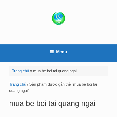
S
k
i
p
t
o
c
o
Menu
n
t
e
Trang chủ
»
mua be boi tai quang ngai
n
t
Trang chủ
/ Sản phẩm được gắn thẻ “mua be boi tai
quang ngai”
mua be boi tai quang ngai