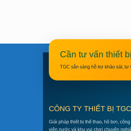
Cần tư vấn thiết b
TGC sẵn sàng hỗ trợ khảo sát, tư 
CÔNG TY THIẾT BỊ TG
Giải pháp thiết bị thể thao, hồ bơi, công
viên nước và khu vui chơi chuyên nghi