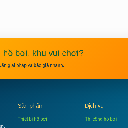
ị hồ bơi, khu vui chơi?
vấn giải pháp và báo giá nhanh.
C
Sản phẩm
Dịch vụ
Thiết bị hồ bơi
Thi công hồ bơi
ệp.