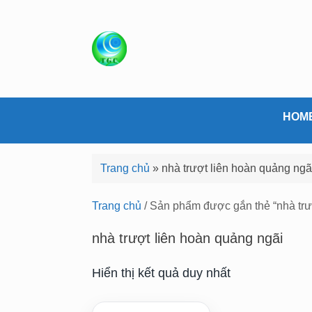
S
k
i
p
t
o
c
HOM
o
n
Trang chủ
»
nhà trượt liên hoàn quảng ngã
t
e
Trang chủ
/ Sản phẩm được gắn thẻ “nhà trư
n
t
nhà trượt liên hoàn quảng ngãi
Hiển thị kết quả duy nhất