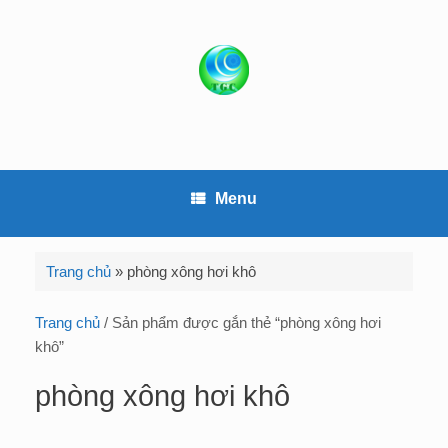
S
k
i
p
t
o
c
o
Menu
n
t
e
Trang chủ
»
phòng xông hơi khô
n
t
Trang chủ
/ Sản phẩm được gắn thẻ “phòng xông hơi
khô”
phòng xông hơi khô