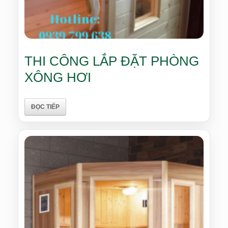
THI CÔNG LẮP ĐẶT PHÒNG
XÔNG HƠI
ĐỌC TIẾP