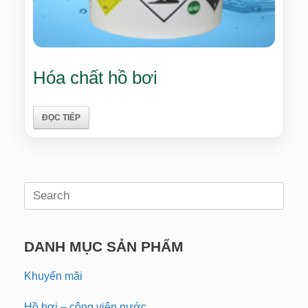
Hóa chất hồ bơi
ĐỌC TIẾP
Search
for:
DANH MỤC SẢN PHẨM
Khuyến mãi
Hồ bơi – công viên nước