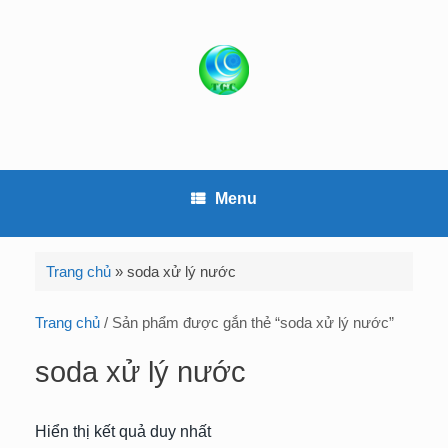
S
k
i
p
t
o
c
o
Menu
n
t
e
Trang chủ
»
soda xử lý nước
n
t
Trang chủ
/ Sản phẩm được gắn thẻ “soda xử lý nước”
soda xử lý nước
Hiển thị kết quả duy nhất