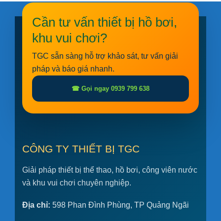
Cần tư vấn thiết bị hồ bơi,
khu vui chơi?
TGC sẵn sàng hỗ trợ khảo sát, tư vấn giải
pháp và báo giá nhanh.
☎ Gọi ngay 0939 799 638
CÔNG TY THIẾT BỊ TGC
Giải pháp thiết bị thể thao, hồ bơi, công viên nước
và khu vui chơi chuyên nghiệp.
Địa chỉ:
598 Phan Đình Phùng, TP Quảng Ngãi