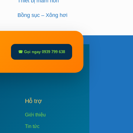
Thiết bị mầm non
Bồng sục – Xông hơi
☎ Gọi ngay 0939 799 638
Hỗ trợ
Giới thiệu
Tin tức