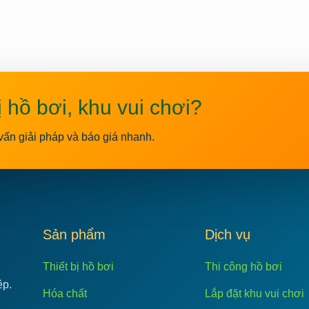
ị hồ bơi, khu vui chơi?
vấn giải pháp và báo giá nhanh.
C
Sản phẩm
Dịch vụ
Thiết bị hồ bơi
Thi công hồ bơi
ệp.
Hóa chất
Lắp đặt khu vui chơi