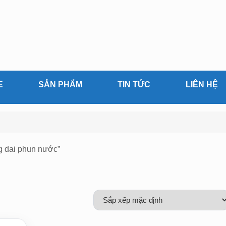
E
SẢN PHẨM
TIN TỨC
LIÊN HỆ
g dai phun nước”