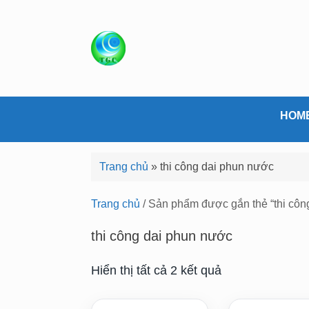
S
k
i
p
t
o
c
HOM
o
n
Trang chủ
»
thi công dai phun nước
t
e
Trang chủ
/ Sản phẩm được gắn thẻ “thi côn
n
t
thi công dai phun nước
Hiển thị tất cả 2 kết quả