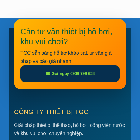
Cần tư vấn thiết bị hồ bơi,
khu vui chơi?
TGC sẵn sàng hỗ trợ khảo sát, tư vấn giải
pháp và báo giá nhanh.
☎ Gọi ngay 0939 799 638
CÔNG TY THIẾT BỊ TGC
Giải pháp thiết bị thể thao, hồ bơi, công viên nước
và khu vui chơi chuyên nghiệp.