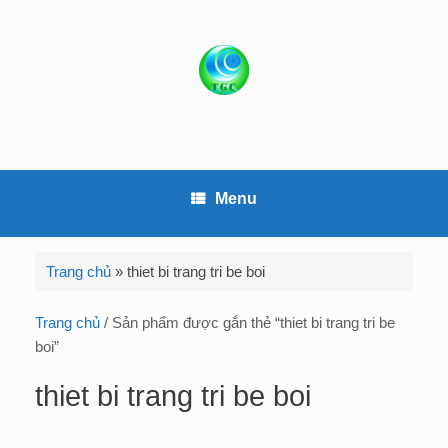
S
k
i
p
t
o
c
o
Menu
n
t
e
Trang chủ
»
thiet bi trang tri be boi
n
t
Trang chủ
/ Sản phẩm được gắn thẻ “thiet bi trang tri be
boi”
thiet bi trang tri be boi