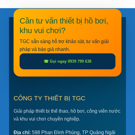
Cần tư vấn thiết bị hồ bơi,
khu vui chơi?
TGC sẵn sàng hỗ trợ khảo sát, tư vấn giải
pháp và báo giá nhanh.
☎ Gọi ngay 0939 799 638
CÔNG TY THIẾT BỊ TGC
Giải pháp thiết bị thể thao, hồ bơi, công viên nước
và khu vui chơi chuyên nghiệp.
Địa chỉ:
598 Phan Đình Phùng, TP Quảng Ngãi