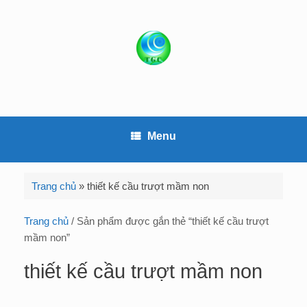
S
k
i
p
t
o
c
o
Menu
n
t
e
Trang chủ
»
thiết kế cầu trượt mầm non
n
t
Trang chủ
/ Sản phẩm được gắn thẻ “thiết kế cầu trượt
mầm non”
thiết kế cầu trượt mầm non