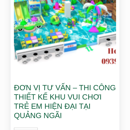
ĐƠN VỊ TƯ VẤN – THI CÔNG
THIẾT KẾ KHU VUI CHƠI
TRẺ EM HIỆN ĐẠI TẠI
QUẢNG NGÃI