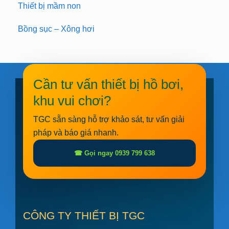
Thiết bị mầm non
Bồng sục – Xông hơi
Cần tư vấn thiết bị hồ bơi,
khu vui chơi?
TGC sẵn sàng hỗ trợ khảo sát, tư vấn giải
pháp và báo giá nhanh.
☎ Gọi ngay 0939 799 638
CÔNG TY THIẾT BỊ TGC