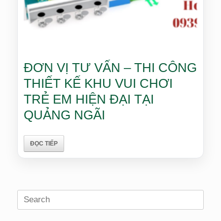
ĐƠN VỊ TƯ VẤN – THI CÔNG
THIẾT KẾ KHU VUI CHƠI
TRẺ EM HIỆN ĐẠI TẠI
QUẢNG NGÃI
ĐỌC TIẾP
Search
for: