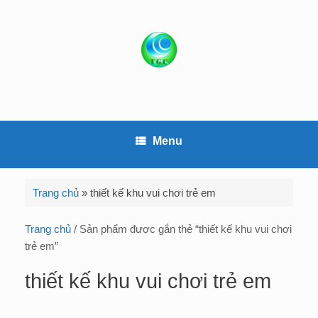
S
k
i
p
t
o
c
o
Menu
n
t
e
Trang chủ
»
thiết kế khu vui chơi trẻ em
n
t
Trang chủ
/ Sản phẩm được gắn thẻ “thiết kế khu vui chơi
trẻ em”
thiết kế khu vui chơi trẻ em