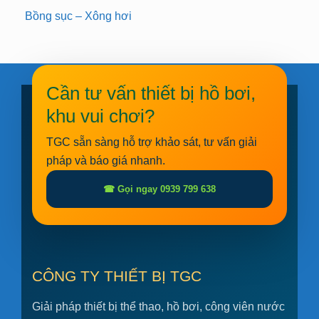
Bồng sục – Xông hơi
Cần tư vấn thiết bị hồ bơi,
khu vui chơi?
TGC sẵn sàng hỗ trợ khảo sát, tư vấn giải
pháp và báo giá nhanh.
☎ Gọi ngay 0939 799 638
CÔNG TY THIẾT BỊ TGC
Giải pháp thiết bị thể thao, hồ bơi, công viên nước