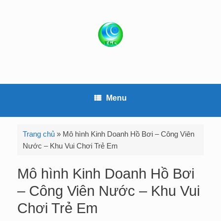
S
k
i
p
t
o
c
o
Menu
n
t
e
Trang chủ
»
Mô hình Kinh Doanh Hồ Bơi – Công Viên
n
Nước – Khu Vui Chơi Trẻ Em
t
Mô hình Kinh Doanh Hồ Bơi
– Công Viên Nước – Khu Vui
Chơi Trẻ Em