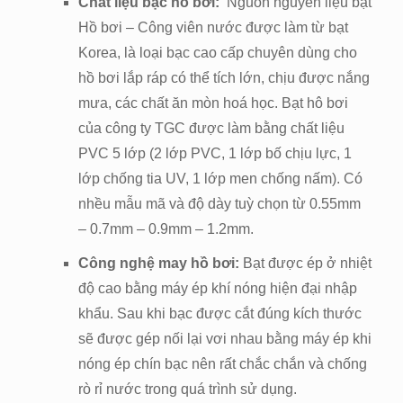
Chất liệu bạc hồ bơi:
Nguồn nguyên liệu bạt
Hồ bơi – Công viên nước được làm từ bạt
Korea, là loại bạc cao cấp chuyên dùng cho
hồ bơi lắp ráp có thể tích lớn, chịu được nắng
mưa, các chất ăn mòn hoá học. Bạt hô bơi
của công ty TGC được làm bằng chất liệu
PVC 5 lớp (2 lớp PVC, 1 lớp bố chịu lực, 1
lớp chống tia UV, 1 lớp men chống nấm). Có
nhều mẫu mã và độ dày tuỳ chọn từ 0.55mm
– 0.7mm – 0.9mm – 1.2mm.
Công nghệ may hồ bơi:
Bạt được ép ở nhiệt
độ cao bằng máy ép khí nóng hiện đại nhập
khẩu. Sau khi bạc được cắt đúng kích thước
sẽ được gép nối lại vơi nhau bằng máy ép khi
nóng ép chín bạc nên rất chắc chắn và chống
rò rỉ nước trong quá trình sử dụng.