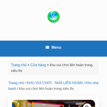
S
k
i
p
t
o
c
o
Menu
n
t
e
Trang chủ
»
Cửa hàng
»
khu vui chơi liên hoàn trong
n
siêu thị
t
Trang chủ
/
KHU VUI CHƠI - NHÀ LIÊN HOÀN
/
Khu nhà
banh
/ khu vui chơi liên hoàn trong siêu thị