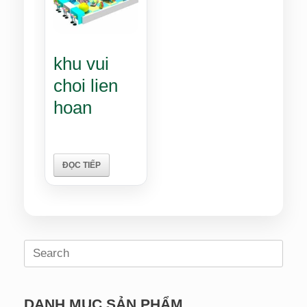
khu vui
choi lien
hoan
ĐỌC TIẾP
Search
for:
DANH MỤC SẢN PHẨM