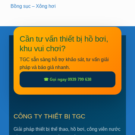
Bồng sục – Xông hơi
Cần tư vấn thiết bị hồ bơi,
khu vui chơi?
TGC sẵn sàng hỗ trợ khảo sát, tư vấn giải
pháp và báo giá nhanh.
☎ Gọi ngay 0939 799 638
CÔNG TY THIẾT BỊ TGC
Giải pháp thiết bị thể thao, hồ bơi, công viên nước