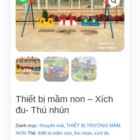
Thiết bị mầm non – Xích
đu- Thú nhún
Danh mục:
Khuyến mãi
,
THIẾT BỊ TRƯỜNG MẦM
NON
Thẻ:
thiết bị mầm non
,
thú nhún
,
xích đu