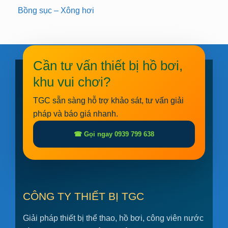
Bồng sục – Xông hơi
Cần tư vấn thiết bị hồ bơi,
khu vui chơi?
TGC sẵn sàng hỗ trợ khảo sát, tư vấn giải
pháp và báo giá nhanh.
☎ Gọi ngay 0939 799 638
CÔNG TY THIẾT BỊ TGC
Giải pháp thiết bị thể thao, hồ bơi, công viên nước