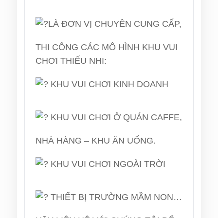
LÀ ĐƠN VỊ CHUYÊN CUNG CẤP,
THI CÔNG CÁC MÔ HÌNH KHU VUI
CHƠI THIẾU NHI:
KHU VUI CHƠI KINH DOANH
KHU VUI CHƠI Ở QUÁN CAFFE,
NHÀ HÀNG – KHU ĂN UỐNG.
KHU VUI CHƠI NGOÀI TRỜI
THIẾT BỊ TRƯỜNG MẦM NON…