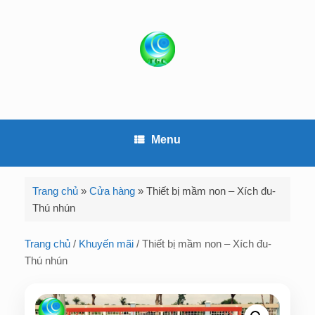
S
k
i
p
t
o
c
o
Menu
n
t
e
Trang chủ
»
Cửa hàng
»
Thiết bị mầm non – Xích đu-
n
Thú nhún
t
Trang chủ
/
Khuyến mãi
/ Thiết bị mầm non – Xích đu-
Thú nhún