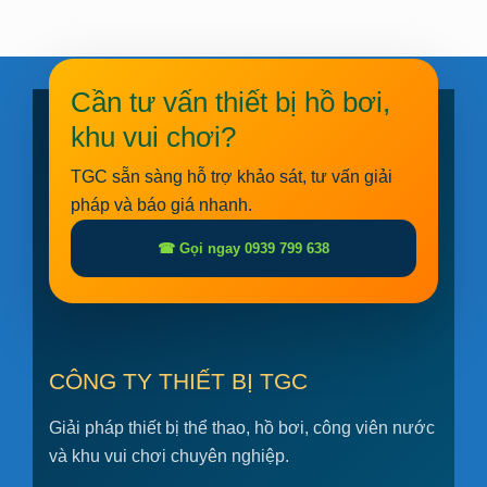
Cần tư vấn thiết bị hồ bơi,
khu vui chơi?
TGC sẵn sàng hỗ trợ khảo sát, tư vấn giải
pháp và báo giá nhanh.
☎ Gọi ngay 0939 799 638
CÔNG TY THIẾT BỊ TGC
Giải pháp thiết bị thể thao, hồ bơi, công viên nước
và khu vui chơi chuyên nghiệp.