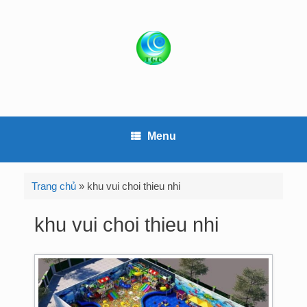
S
k
i
p
t
o
c
o
Menu
n
t
e
Trang chủ
»
khu vui choi thieu nhi
n
t
khu vui choi thieu nhi