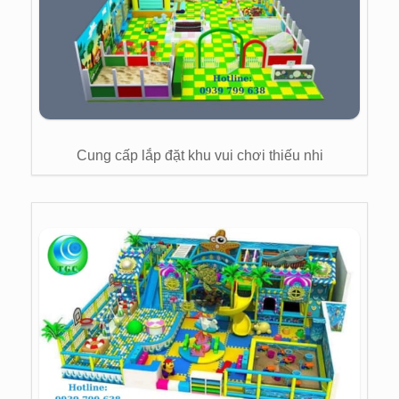
Cung cấp lắp đặt khu vui chơi thiếu nhi