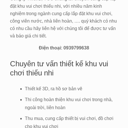
đặt khu vui chơi thiếu nhi, với nhiều năm kinh
nghiệm trong ngành cung cấp lắp đặt khu vui chơi,
công viên nước, nhà liên hoàn, …. quý khách có nhu
có nhu cầu hãy liên hệ với chúng tôi để được tư vấn
và báo giá chi tiết.
Điện thoại: 0939799638
Chuyên tư vấn thiết kế khu vui
chơi thiếu nhi
Thiết kế 3D, ra hồ sơ bản vẽ
Thi công hoàn thiện khu vui chơi trong nhà,
ngoài trời, liên hoàn
Thu mua, cung cấp thiết bị vui chơi, đồ chơi
cho khu vui chơi