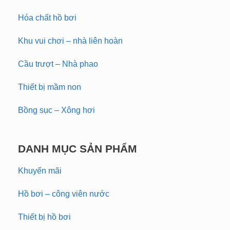
Hóa chất hồ bơi
Khu vui chơi – nhà liên hoàn
Cầu trượt – Nhà phao
Thiết bị mầm non
Bồng sục – Xông hơi
DANH MỤC SẢN PHẨM
Khuyến mãi
Hồ bơi – công viên nước
Thiết bị hồ bơi