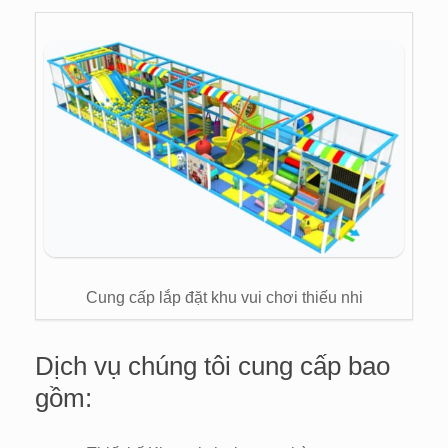
Cung cấp lắp đặt khu vui chơi thiếu nhi
Dịch vụ chúng tôi cung cấp bao
gồm: