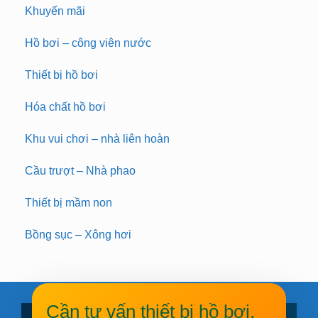
Khuyến mãi
Hồ bơi – công viên nước
Thiết bị hồ bơi
Hóa chất hồ bơi
Khu vui chơi – nhà liên hoàn
Cầu trượt – Nhà phao
Thiết bị mầm non
Bồng sục – Xông hơi
Cần tư vấn thiết bị hồ bơi,