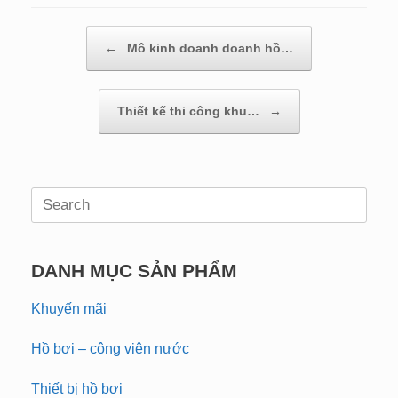
←
Mô kinh doanh doanh hồ…
Post navigation
Thiết kế thi công khu…
→
Search
for:
DANH MỤC SẢN PHẨM
Khuyến mãi
Hồ bơi – công viên nước
Thiết bị hồ bơi