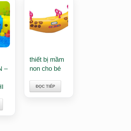
thiết bị mầm
 –
non cho bé
I
ĐỌC TIẾP