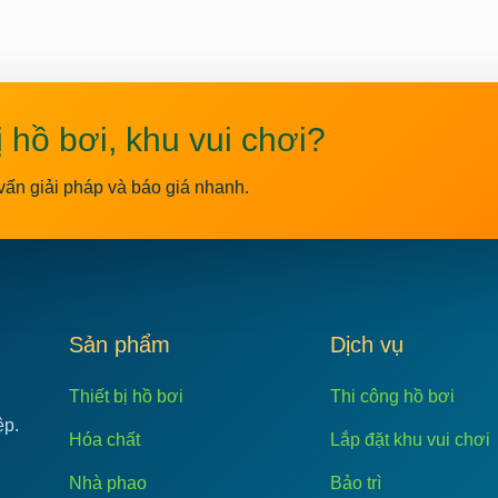
ị hồ bơi, khu vui chơi?
vấn giải pháp và báo giá nhanh.
C
Sản phẩm
Dịch vụ
Thiết bị hồ bơi
Thi công hồ bơi
ệp.
Hóa chất
Lắp đặt khu vui chơi
Nhà phao
Bảo trì