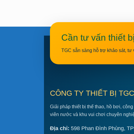
Cần tư vấn thiết b
TGC sẵn sàng hỗ trợ khảo sát, tư 
CÔNG TY THIẾT BỊ TG
Giải pháp thiết bị thể thao, hồ bơi, công
viên nước và khu vui chơi chuyên nghi
Địa chỉ:
598 Phan Đình Phùng, TP