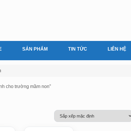
E
SẢN PHẨM
TIN TỨC
LIÊN HỆ
n
ênh cho trường mầm non”