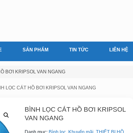
E
SẢN PHẨM
TIN TỨC
LIÊN HỆ
HỒ BƠI KRIPSOL VAN NGANG
ÌNH LỌC CÁT HỒ BƠI KRIPSOL VAN NGANG
BÌNH LỌC CÁT HỒ BƠI KRIPSOL
VAN NGANG
Danh mục:
Bình lọc
,
Khuyến mãi
,
THIẾT BỊ HỒ