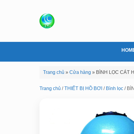
S
k
i
p
t
o
c
HOM
o
n
Trang chủ
»
Cửa hàng
»
BÌNH LỌC CÁT 
t
e
Trang chủ
/
THIẾT BỊ HỒ BƠI
/
Bình lọc
/ B
n
t