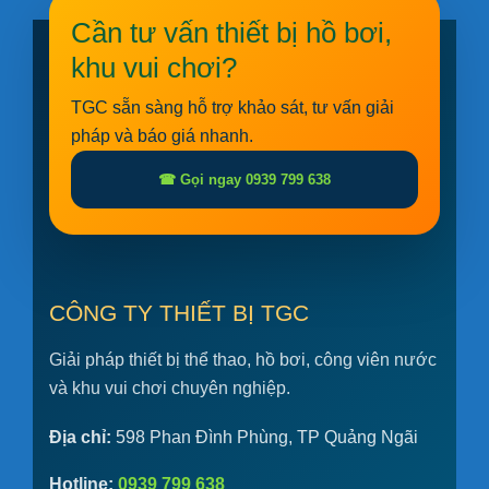
Cần tư vấn thiết bị hồ bơi,
khu vui chơi?
TGC sẵn sàng hỗ trợ khảo sát, tư vấn giải
pháp và báo giá nhanh.
☎ Gọi ngay 0939 799 638
CÔNG TY THIẾT BỊ TGC
Giải pháp thiết bị thể thao, hồ bơi, công viên nước
và khu vui chơi chuyên nghiệp.
Địa chỉ:
598 Phan Đình Phùng, TP Quảng Ngãi
Hotline:
0939 799 638