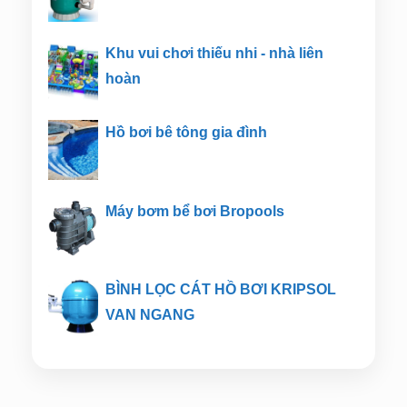
Khu vui chơi thiếu nhi - nhà liên
hoàn
Hồ bơi bê tông gia đình
Máy bơm bể bơi Bropools
BÌNH LỌC CÁT HỒ BƠI KRIPSOL
VAN NGANG