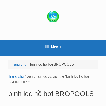
S
k
i
p
t
o
c
o
Menu
n
t
e
Trang chủ
»
bình lọc hồ bơi BROPOOLS
n
t
Trang chủ
/ Sản phẩm được gắn thẻ “bình lọc hồ bơi
BROPOOLS”
bình lọc hồ bơi BROPOOLS