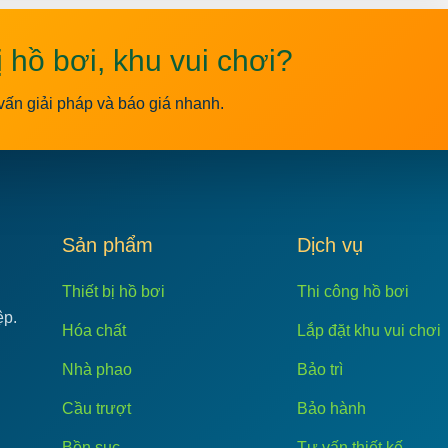
ị hồ bơi, khu vui chơi?
vấn giải pháp và báo giá nhanh.
C
Sản phẩm
Dịch vụ
Thiết bị hồ bơi
Thi công hồ bơi
ệp.
Hóa chất
Lắp đặt khu vui chơi
Nhà phao
Bảo trì
Cầu trượt
Bảo hành
Bồn sục
Tư vấn thiết kế