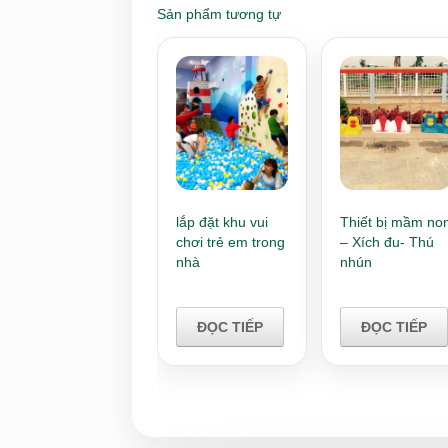
Sản phẩm tương tự
lắp đặt khu vui
Thiết bị mầm no
chơi trẻ em trong
– Xích đu- Thú
nhà
nhún
ĐỌC TIẾP
ĐỌC TIẾP