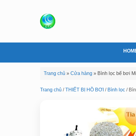
S
k
i
p
t
o
c
HOM
o
n
Trang chủ
»
Cửa hàng
»
Bình lọc bể bơi M
t
e
Trang chủ
/
THIẾT BỊ HỒ BƠI
/
Bình lọc
/ Bì
n
t