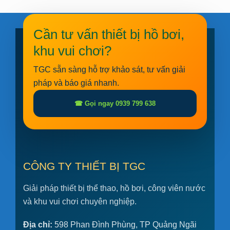
Cần tư vấn thiết bị hồ bơi,
khu vui chơi?
TGC sẵn sàng hỗ trợ khảo sát, tư vấn giải
pháp và báo giá nhanh.
☎ Gọi ngay 0939 799 638
CÔNG TY THIẾT BỊ TGC
Giải pháp thiết bị thể thao, hồ bơi, công viên nước
và khu vui chơi chuyên nghiệp.
Địa chỉ:
598 Phan Đình Phùng, TP Quảng Ngãi