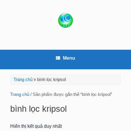
S
k
i
p
t
o
c
o
Menu
n
t
e
Trang chủ
»
bình lọc kripsol
n
t
Trang chủ
/ Sản phẩm được gắn thẻ “bình lọc kripsol”
bình lọc kripsol
Hiển thị kết quả duy nhất