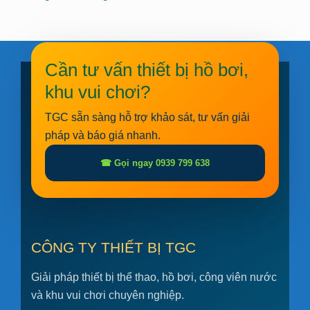
Cần tư vấn thiết bị hồ bơi,
khu vui chơi?
TGC sẵn sàng hỗ trợ khảo sát, tư vấn giải
pháp và báo giá nhanh.
☎ Gọi ngay 0939 799 638
CÔNG TY THIẾT BỊ TGC
Giải pháp thiết bị thể thao, hồ bơi, công viên nước
và khu vui chơi chuyên nghiệp.