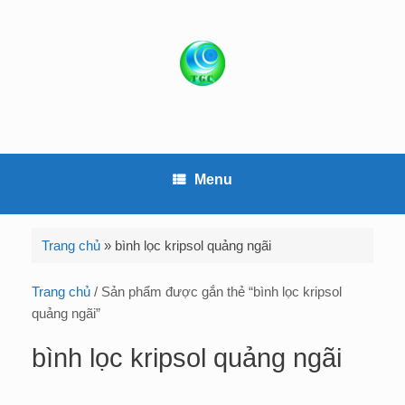
S
k
i
p
t
o
c
o
Menu
n
t
e
Trang chủ
»
bình lọc kripsol quảng ngãi
n
t
Trang chủ
/ Sản phẩm được gắn thẻ “bình lọc kripsol
quảng ngãi”
bình lọc kripsol quảng ngãi