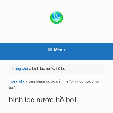
S
k
i
p
t
o
c
o
Menu
n
t
e
Trang chủ
»
bình lọc nước hồ bơi
n
t
Trang chủ
/ Sản phẩm được gắn thẻ “bình lọc nước hồ
bơi”
bình lọc nước hồ bơi