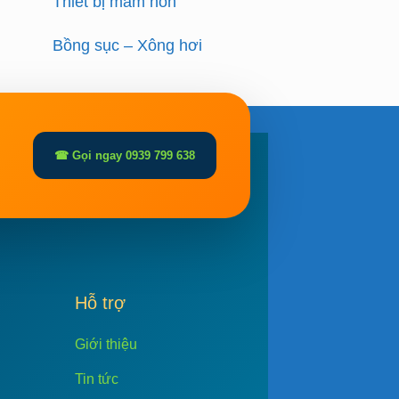
Thiết bị mầm non
Bồng sục – Xông hơi
☎ Gọi ngay 0939 799 638
Hỗ trợ
Giới thiệu
Tin tức