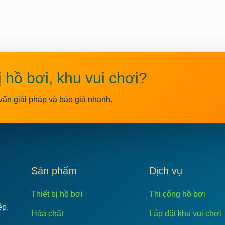
ị hồ bơi, khu vui chơi?
vấn giải pháp và báo giá nhanh.
C
Sản phẩm
Dịch vụ
Thiết bị hồ bơi
Thi công hồ bơi
ệp.
Hóa chất
Lắp đặt khu vui chơi