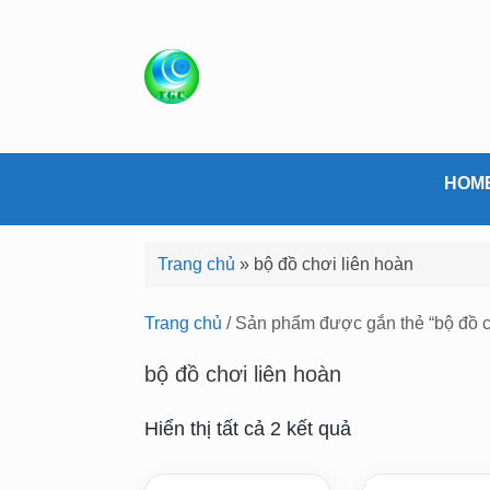
S
k
i
p
t
o
c
HOM
o
n
Trang chủ
»
bộ đồ chơi liên hoàn
t
e
Trang chủ
/ Sản phẩm được gắn thẻ “bộ đồ c
n
t
bộ đồ chơi liên hoàn
Hiển thị tất cả 2 kết quả