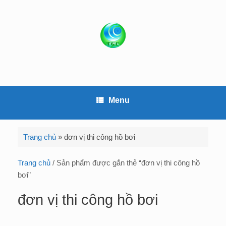
S
k
i
p
t
o
c
o
Menu
n
t
e
Trang chủ
»
đơn vị thi công hồ bơi
n
t
Trang chủ
/ Sản phẩm được gắn thẻ “đơn vị thi công hồ
bơi”
đơn vị thi công hồ bơi