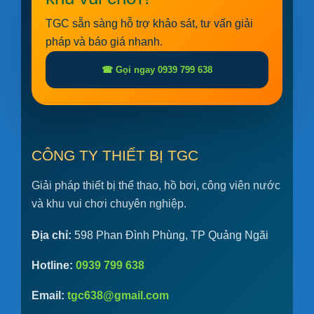
TGC sẵn sàng hỗ trợ khảo sát, tư vấn giải
pháp và báo giá nhanh.
☎ Gọi ngay 0939 799 638
CÔNG TY THIẾT BỊ TGC
Giải pháp thiết bị thể thao, hồ bơi, công viên nước
và khu vui chơi chuyên nghiệp.
Địa chỉ:
598 Phan Đình Phùng, TP Quảng Ngãi
Hotline:
0939 799 638
Email:
tgc638@gmail.com