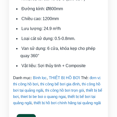
Đường kính: Ø800mm
Chiều cao: 1200mm
Lưu lượng: 24.9 m³/h
Loại cát sử dụng: 0.5-0.8mm.
Van sử dụng: 6 cửa, khóa kẹp cho phép
quay 360°
Vật liệu: Sợi thủy tinh + Composite
Danh mục:
Bình lọc
,
THIẾT BỊ HỒ BƠI
Thẻ:
đơn vị
thi công hồ bơi
,
thi công bể bơi gia đình
,
thi công hồ
bơi tại quảng ngãi
,
thi công hồ bơi trọn gói
,
thiết bị bể
bơi
,
thiet bi be boi o quang ngai
,
thiết bị bể bơi tại
quảng ngãi
,
thiết bị hồ bơi chính hãng tại quảng ngãi