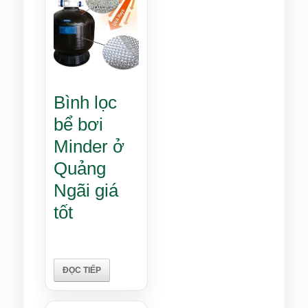
Bình lọc
bể bơi
Minder ở
Quảng
Ngãi giá
tốt
ĐỌC TIẾP