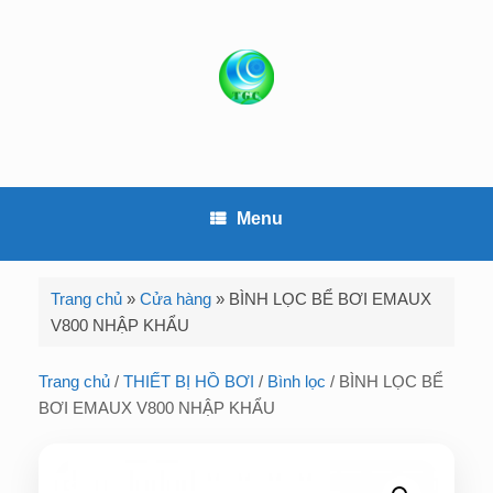
S
k
i
p
t
o
c
o
Menu
n
t
e
Trang chủ
»
Cửa hàng
»
BÌNH LỌC BỂ BƠI EMAUX
n
V800 NHẬP KHẨU
t
Trang chủ
/
THIẾT BỊ HỒ BƠI
/
Bình lọc
/ BÌNH LỌC BỂ
BƠI EMAUX V800 NHẬP KHẨU