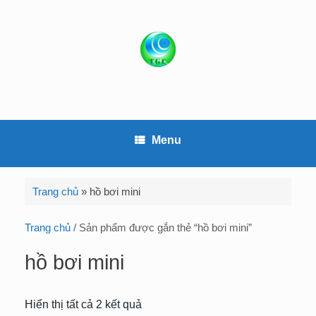
S
k
i
p
t
o
c
o
Menu
n
t
e
Trang chủ
»
hồ bơi mini
n
t
Trang chủ
/ Sản phẩm được gắn thẻ “hồ bơi mini”
hồ bơi mini
Hiển thị tất cả 2 kết quả