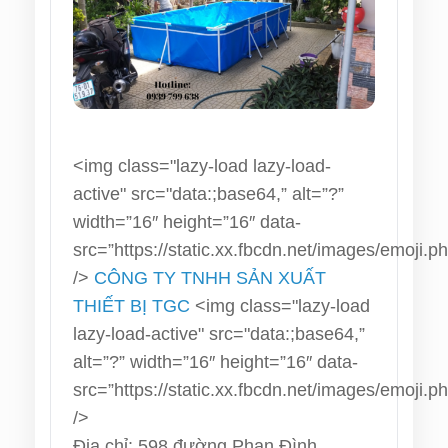
<img class="lazy-load lazy-load-
active" src="data:;base64,” alt=”?”
width=”16″ height=”16″ data-
src=”https://static.xx.fbcdn.net/images/emoji.p
/>
CÔNG TY TNHH SẢN XUẤT
THIẾT BỊ TGC
<img class="lazy-load
lazy-load-active" src="data:;base64,”
alt=”?” width=”16″ height=”16″ data-
src=”https://static.xx.fbcdn.net/images/emoji.p
/>
Địa chỉ: 598 đường Phan Đình