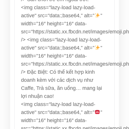
<img class="lazy-load lazy-load-
active" src="data:;base64,” alt=”
”
width=”16″ height=”16″ data-
src=”https://static.xx.fbcdn.net/images/emoji.p
/>
<img class="lazy-load lazy-load-
active" src="data:;base64,” alt=”
”
width=”16″ height=”16″ data-
src=”https://static.xx.fbcdn.net/images/emoji.p
/>
Đặc Biệt: Có thể kết hợp kinh
doanh kèm với các dịch vụ như
Caffe, Trà sữa, ăn uống… mang lại
lợi nhuận cao!
<img class="lazy-load lazy-load-
active" src="data:;base64,” alt=”
”
width=”16″ height=”16″ data-
src=”https://static.xx.fbcdn.net/images/emoji.p