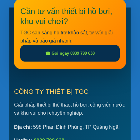
Cần tư vấn thiết bị hồ bơi,
khu vui chơi?
TGC sẵn sàng hỗ trợ khảo sát, tư vấn giải
pháp và báo giá nhanh.
☎ Gọi ngay 0939 799 638
CÔNG TY THIẾT BỊ TGC
Giải pháp thiết bị thể thao, hồ bơi, công viên nước
và khu vui chơi chuyên nghiệp.
Địa chỉ:
598 Phan Đình Phùng, TP Quảng Ngãi