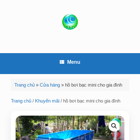
S
k
i
p
t
o
c
o
Menu
n
t
e
Trang chủ
»
Cửa hàng
»
hồ bơi bạc mini cho gia đình
n
t
Trang chủ
/
Khuyến mãi
/ hồ bơi bạc mini cho gia đình