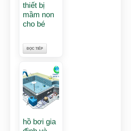
thiết bị
mầm non
cho bé
ĐỌC TIẾP
hồ bơi gia
đình và