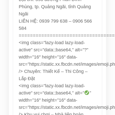
Phùng, tp. Quảng Ngãi, tỉnh Quảng
Ngãi
LIÊN HỆ: 0939 799 638 – 0906 566
584
==================================
<img class="lazy-load lazy-load-
active" src="data:;base64,” alt=”?”
width=”16″ height=”16″ data-
src=”https://static.xx.fbcdn.net/images/emoji.p
/>
Chuyên: Thiết Kế – Thi Công –
Lắp Đặt
<img class="lazy-load lazy-load-
active" src="data:;base64,” alt=”
”
width=”16″ height=”16″ data-
src=”https://static.xx.fbcdn.net/images/emoji.p
/>
Khu vui chơi – Nhà liên hoàn