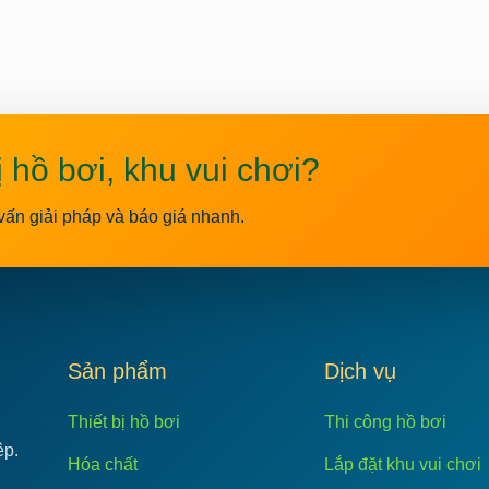
ị hồ bơi, khu vui chơi?
vấn giải pháp và báo giá nhanh.
C
Sản phẩm
Dịch vụ
Thiết bị hồ bơi
Thi công hồ bơi
ệp.
Hóa chất
Lắp đặt khu vui chơi