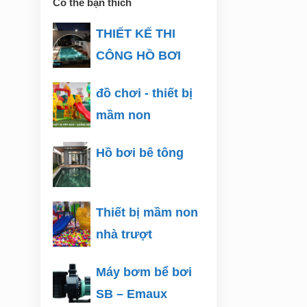
Có thể bạn thích
THIẾT KẾ THI
CÔNG HỒ BƠI
đồ chơi - thiết bị
mầm non
Hồ bơi bê tông
Thiết bị mầm non
nhà trượt
Máy bơm bể bơi
SB – Emaux