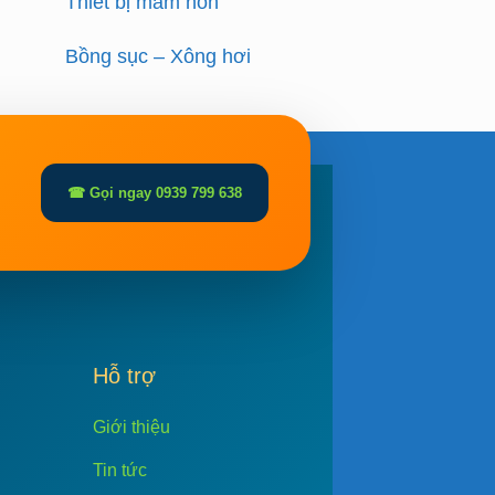
Thiết bị mầm non
Bồng sục – Xông hơi
☎ Gọi ngay 0939 799 638
Hỗ trợ
Giới thiệu
Tin tức