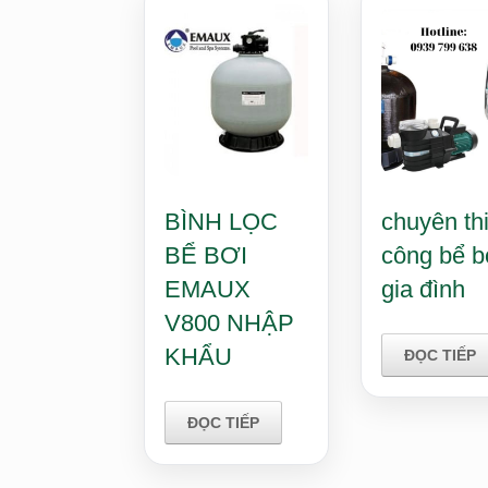
BÌNH LỌC
chuyên th
BỂ BƠI
công bể b
EMAUX
gia đình
V800 NHẬP
KHẨU
ĐỌC TIẾP
ĐỌC TIẾP