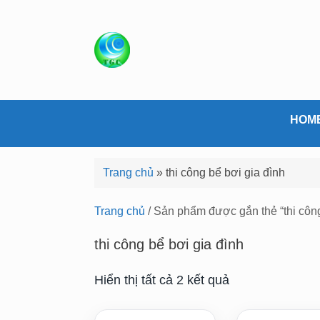
S
k
i
p
t
o
c
HOM
o
n
Trang chủ
»
thi công bể bơi gia đình
t
e
Trang chủ
/ Sản phẩm được gắn thẻ “thi công
n
t
thi công bể bơi gia đình
Hiển thị tất cả 2 kết quả