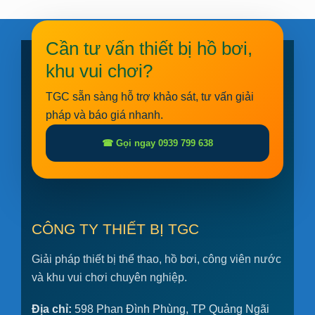
Cần tư vấn thiết bị hồ bơi,
khu vui chơi?
TGC sẵn sàng hỗ trợ khảo sát, tư vấn giải
pháp và báo giá nhanh.
☎ Gọi ngay 0939 799 638
CÔNG TY THIẾT BỊ TGC
Giải pháp thiết bị thể thao, hồ bơi, công viên nước
và khu vui chơi chuyên nghiệp.
Địa chỉ:
598 Phan Đình Phùng, TP Quảng Ngãi