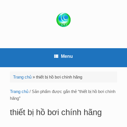
S
k
i
p
t
o
c
o
Menu
n
t
e
Trang chủ
»
thiết bị hồ bơi chính hãng
n
t
Trang chủ
/ Sản phẩm được gắn thẻ “thiết bị hồ bơi chính
hãng”
thiết bị hồ bơi chính hãng