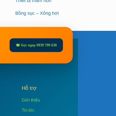
Thiết bị mầm non
Bồng sục – Xông hơi
☎ Gọi ngay 0939 799 638
Hỗ trợ
Giới thiệu
Tin tức