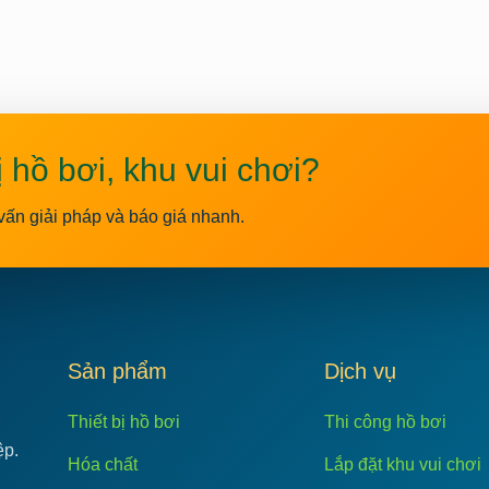
ị hồ bơi, khu vui chơi?
vấn giải pháp và báo giá nhanh.
C
Sản phẩm
Dịch vụ
Thiết bị hồ bơi
Thi công hồ bơi
ệp.
Hóa chất
Lắp đặt khu vui chơi