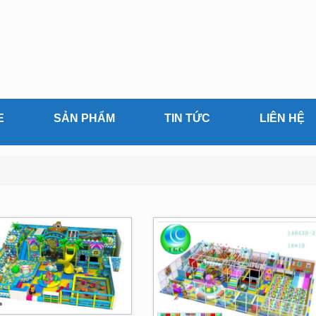
E
SẢN PHẨM
TIN TỨC
LIÊN HỆ