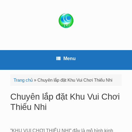
S
k
i
p
t
o
c
o
Menu
n
t
e
Trang chủ
»
Chuyên lắp đặt Khu Vui Chơi Thiếu Nhi
n
t
Chuyên lắp đặt Khu Vui Chơi
Thiếu Nhi
”KHU VUI CHƠI THIẾU NHI” đây là mô hình kinh