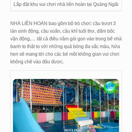
Lắp đặt khu vui chơi nhà liên hoàn tại Quảng Ngãi
NHÀ LIÊN HOÀN bao gồm bộ trò chơi: cầu trượt 3
làn sinh động, cầu xoắn, cầu khỉ tuổi thơ, đấm bốc
vận động,… tất cả điều nằm gói gọn vào trong bể nhà
banh to thật to với những quả bóng đa sắc màu, hứa
hẹn sẽ mang tới cho các bé một không gian vui chơi
không chê vào đâu được.