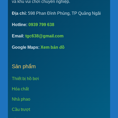
và khu vui chơi chuyên nghiệp.
Địa chỉ:
598 Phan Đình Phùng, TP Quảng Ngãi
Hotline:
0939 799 638
Email:
tgc638@gmail.com
Google Maps:
Xem bản đồ
Sản phẩm
Thiết bị hồ bơi
Hóa chất
Nhà phao
Cầu trượt