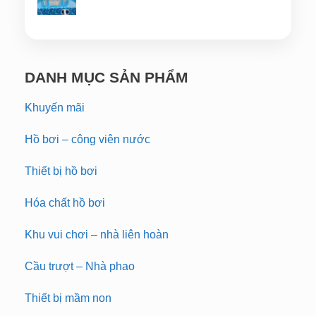
DANH MỤC SẢN PHẨM
Khuyến mãi
Hồ bơi – công viên nước
Thiết bị hồ bơi
Hóa chất hồ bơi
Khu vui chơi – nhà liên hoàn
Cầu trượt – Nhà phao
Thiết bị mầm non