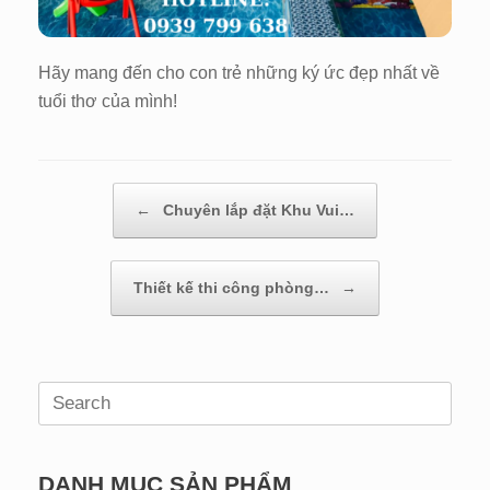
Hãy mang đến cho con trẻ những ký ức đẹp nhất về
tuổi thơ của mình!
←
Chuyên lắp đặt Khu Vui…
Post navigation
Thiết kế thi công phòng…
→
Search
for:
DANH MỤC SẢN PHẨM