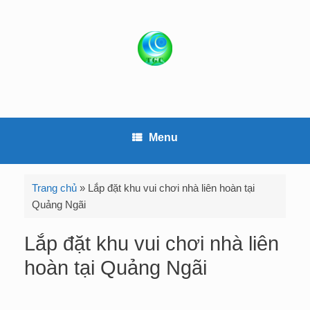
S
k
i
p
t
o
c
o
Menu
n
t
e
Trang chủ
»
Lắp đặt khu vui chơi nhà liên hoàn tại
n
Quảng Ngãi
t
Lắp đặt khu vui chơi nhà liên
hoàn tại Quảng Ngãi