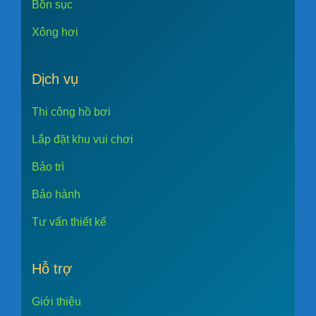
Bồn sục
Xông hơi
Dịch vụ
Thi công hồ bơi
Lắp đặt khu vui chơi
Bảo trì
Bảo hành
Tư vấn thiết kế
Hỗ trợ
Giới thiệu