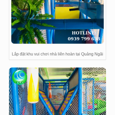
Lắp đặt khu vui chơi nhà liên hoàn tại Quảng Ngãi