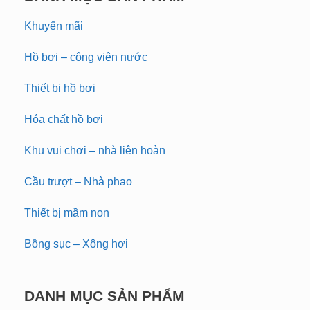
Khuyến mãi
Hồ bơi – công viên nước
Thiết bị hồ bơi
Hóa chất hồ bơi
Khu vui chơi – nhà liên hoàn
Cầu trượt – Nhà phao
Thiết bị mầm non
Bồng sục – Xông hơi
DANH MỤC SẢN PHẨM