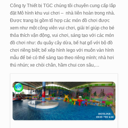
Công ty Thiết bị TGC chúng tôi chuyên cung cấp lắp
đặt Mô hình khu vui chơi – nhà liên hoàn trong nhà.
Được trang bị gồm tổ hợp các món đồ chơi được
xem như một công viên vui chơi, giải trí giúp cho bé
thỏa thích vận động, vui chơi, sáng tạo với các món
đồ chơi như: đu quây cây dừa, bể hạt gổ với bộ đồ
chơi riêng biệt; bể xếp hình lego với muôn vàn hình
mẫu để bé có thể sáng tạo theo riêng mình; nhà hơi
thú nhún; xe chòi chân, hầm chui con sâu,…