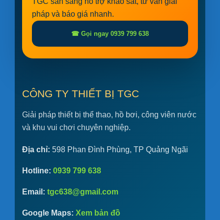
TGC sẵn sàng hỗ trợ khảo sát, tư vấn giải
pháp và báo giá nhanh.
☎ Gọi ngay 0939 799 638
CÔNG TY THIẾT BỊ TGC
Giải pháp thiết bị thể thao, hồ bơi, công viên nước
và khu vui chơi chuyên nghiệp.
Địa chỉ:
598 Phan Đình Phùng, TP Quảng Ngãi
Hotline:
0939 799 638
Email:
tgc638@gmail.com
Google Maps:
Xem bản đồ