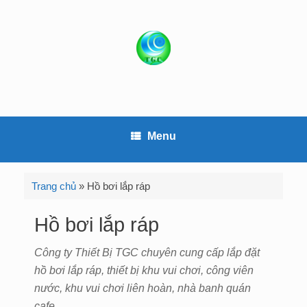
S
k
i
p
t
o
c
o
Menu
n
t
e
Trang chủ
»
Hồ bơi lắp ráp
n
t
Hồ bơi lắp ráp
Công ty Thiết Bị TGC chuyên cung cấp lắp đặt
hồ bơi lắp ráp, thiết bị khu vui chơi, công viên
nước, khu vui chơi liên hoàn, nhà banh quán
cafe.