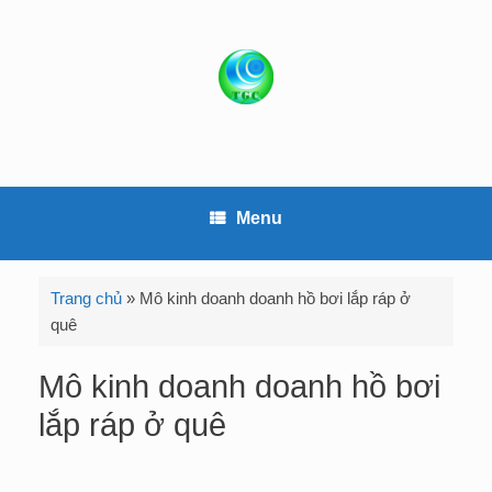
S
k
i
p
t
o
c
o
Menu
n
t
e
Trang chủ
»
Mô kinh doanh doanh hồ bơi lắp ráp ở
n
quê
t
Mô kinh doanh doanh hồ bơi
lắp ráp ở quê