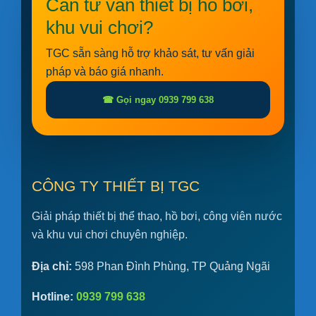
Cần tư vấn thiết bị hồ bơi,
khu vui chơi?
TGC sẵn sàng hỗ trợ khảo sát, tư vấn giải
pháp và báo giá nhanh.
☎ Gọi ngay 0939 799 638
CÔNG TY THIẾT BỊ TGC
Giải pháp thiết bị thể thao, hồ bơi, công viên nước
và khu vui chơi chuyên nghiệp.
Địa chỉ:
598 Phan Đình Phùng, TP Quảng Ngãi
Hotline:
0939 799 638