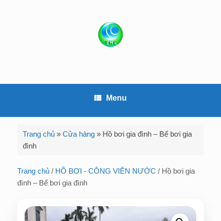
S
k
i
p
t
o
c
o
Menu
n
t
e
Trang chủ
»
Cửa hàng
»
Hồ bơi gia đình – Bể bơi gia
n
đình
t
Trang chủ
/
HỒ BƠI - CÔNG VIÊN NƯỚC
/ Hồ bơi gia
đình – Bể bơi gia đình